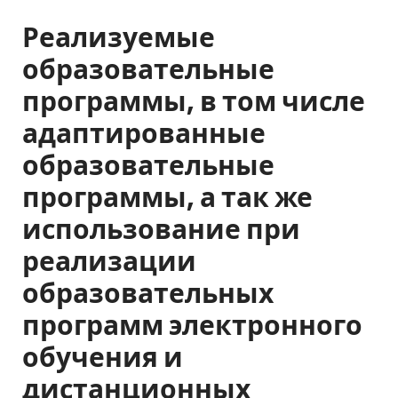
г
Реализуемые
р
образовательные
а
программы, в том числе
р
адаптированные
н
образовательные
о
программы, а так же
-
использование при
т
реализации
е
образовательных
х
программ электронного
н
обучения и
о
дистанционных
л