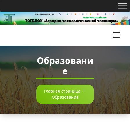
Перейти
к
содержимому
Т
О
Образовани
Г
е
Б
П
О
Главная страница
-
Образование
У
«
А