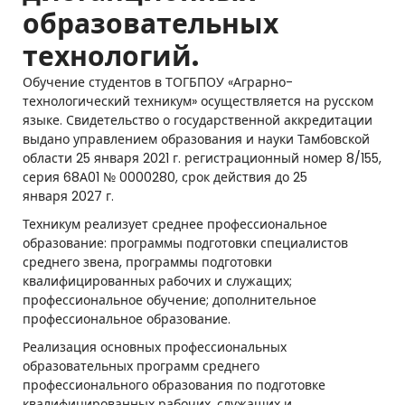
образовательных
о
технологий.
г
Обучение студентов в ТОГБПОУ «Аграрно-
и
технологический техникум» осуществляется на русском
ч
языке. Свидетельство о государственной аккредитации
выдано управлением образования и науки Тамбовской
е
области 25 января 2021 г. регистрационный номер 8/155,
серия 68А01 № 0000280, срок действия до 25
с
января 2027 г.
к
Техникум реализует среднее профессиональное
образование: программы подготовки специалистов
и
среднего звена, программы подготовки
квалифицированных рабочих и служащих;
й
профессиональное обучение; дополнительное
т
профессиональное образование.
е
Реализация основных профессиональных
образовательных программ среднего
х
профессионального образования по подготовке
квалифицированных рабочих, служащих и