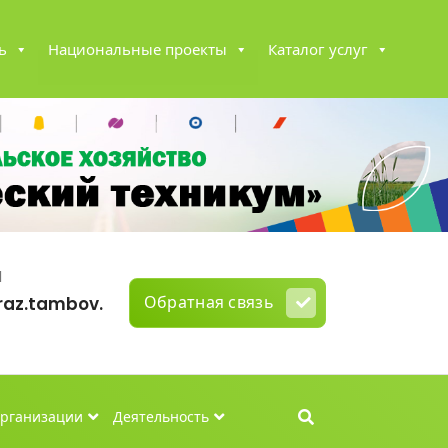
ь
Национальные проекты
Каталог услуг
l
Обратная связь
az.tambov.
организации
Деятельность