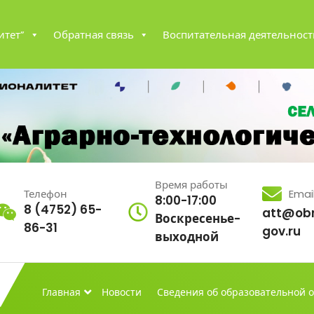
итет”
Обратная связь
Воспитательная деятельност
Время работы
Телефон
Emai
8:00-17:00
8 (4752) 65-
att@obr
Воскресенье-
86-31
gov.ru
выходной
Главная
Новости
Сведения об образовательной 