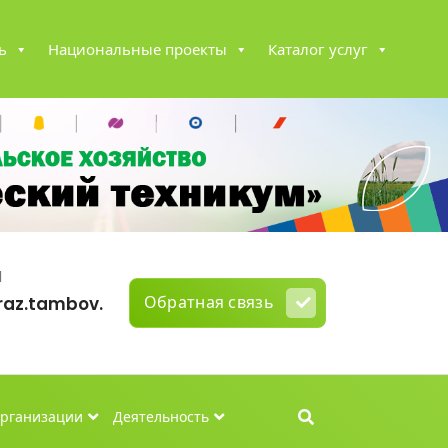
ь
Национальные проекты
Каталог услуг
l
Обратная связь
az.tambov.
организации
Деятельность