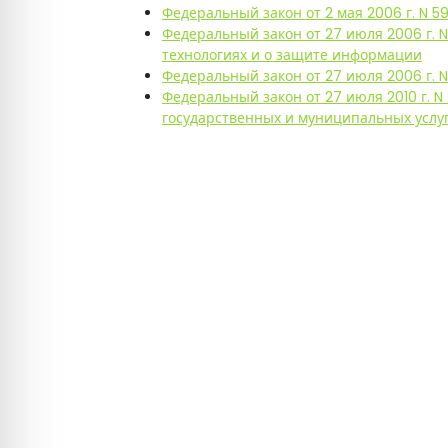
т
Федеральный закон от 2 мая 2006 г. N
е
Федеральный закон от 27 июля 2006 г.
технологиях и о защите информации
х
Федеральный закон от 27 июля 2006 г. 
Федеральный закон от 27 июля 2010 г. 
н
государственных и муниципальных услу
о
л
о
г
и
ч
е
с
к