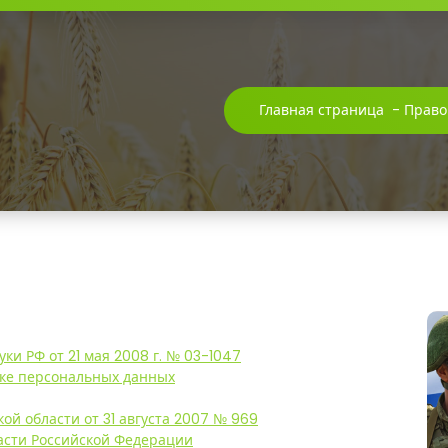
Главная страница
-
Право
ки РФ от 21 мая 2008 г. № 03-1047
тке персональных данных
й области от 31 августа 2007 № 969
асти Российской Федерации