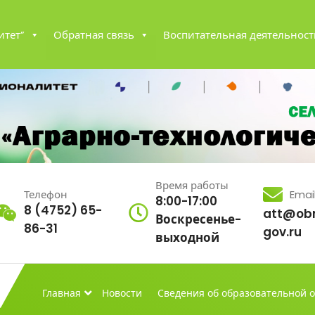
итет”
Обратная связь
Воспитательная деятельност
Время работы
Телефон
Emai
8:00-17:00
8 (4752) 65-
att@obr
Воскресенье-
86-31
gov.ru
выходной
Главная
Новости
Сведения об образовательной 