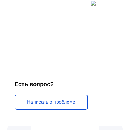
н
и
к
у
м
»
Есть вопрос?
Написать о проблеме