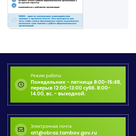
Режим работы
Понедельник - пятница 8:00-15:48,
перерыв 12:00-13:00 субб. 8:00-
14.00, вс. - выходной.
Электронная почта
att@obraz.tambov.gov.ru