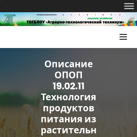
Перейти
к
содержимому
Т
О
Описание
Г
ОПОП
Б
19.02.11
П
Технология
О
продуктов
У
питания из
«
растительн
А