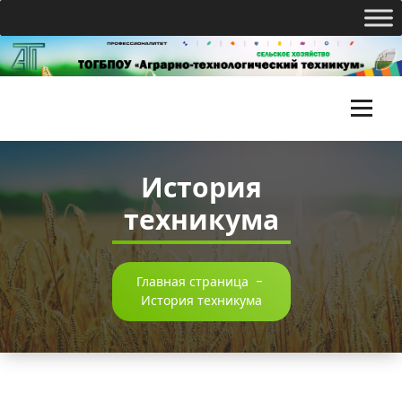
Перейти
к
содержимому
Т
О
История
Г
техникума
Б
П
О
Главная страница
-
История техникума
У
«
А