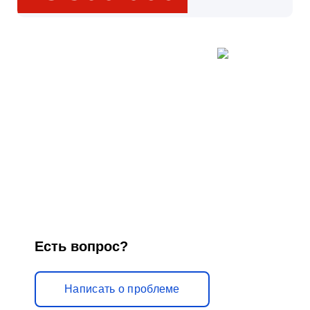
н
и
к
у
м
»
Есть вопрос?
Написать о проблеме