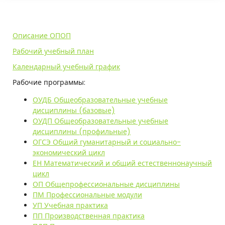
г
р
Описание ОПОП
а
Рабочий учебный план
р
Календарный учебный график
н
Рабочие программы:
о
ОУДБ Общеобразовательные учебные
-
дисциплины (базовые)
ОУДП Общеобразовательные учебные
т
дисциплины (профильные)
ОГСЭ Общий гуманитарный и социально-
е
экономический цикл
ЕН Математический и общий естественнонаучный
х
цикл
н
ОП Общепрофессиональные дисциплины
ПМ Профессиональные модули
о
УП Учебная практика
ПП Производственная практика
л