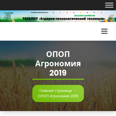
Перейти
к
содержимому
Т
О
ОПОП
Г
Агрономия
Б
2019
П
О
У
Главная страница
-
ОПОП Агрономия 2019
«
А