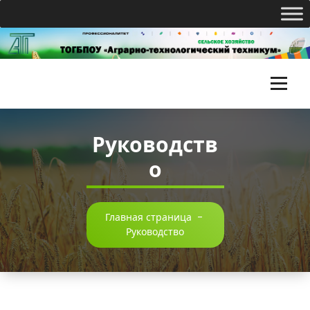
Перейти
к
содержимому
Т
О
Руководств
Г
о
Б
П
О
Главная страница
-
Руководство
У
«
А