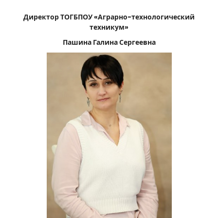
г
Директор ТОГБПОУ «Аграрно-технологический
р
техникум»
а
Пашина Галина Сергеевна
р
н
о
-
т
е
х
н
о
л