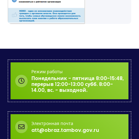
Режим работы
Понедельник - пятница 8:00-15:48,
перерыв 12:00-13:00 субб. 8:00-
14.00, вс. - выходной.
Электронная почта
att@obraz.tambov.gov.ru