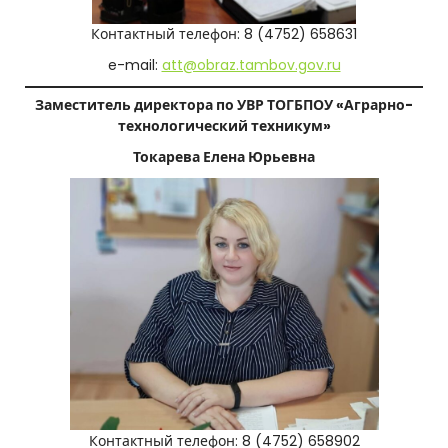
н
Контактный телефон: 8 (4752) 658631
и
e-mail:
att@obraz.tambov.gov.ru
к
Заместитель директора по УВР ТОГБПОУ «Аграрно-
у
технологический техникум»
м
Токарева Елена Юрьевна
»
Контактный телефон: 8 (4752) 658902