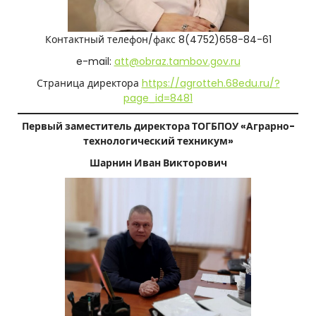
о
Контактный телефон/факс 8(4752)658-84-61
г
e-mail:
att@obraz.tambov.gov.ru
и
Страница директора
https://agrotteh.68edu.ru/?
ч
page_id=8481
е
Первый заместитель директора ТОГБПОУ «Аграрно-
технологический техникум»
с
Шарнин Иван Викторович
к
и
й
т
е
х