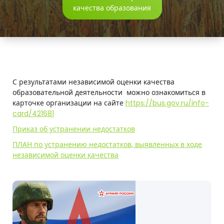
г
качества образования
р
а
р
н
С результатами независимой оценки качества
о
образовательной деятельности можно ознакомиться в
карточке организации на сайте
https://bus.gov.ru/info-
-
card/421681
т
Приказ об устранении недостатков
ПЛАН по устранению недостатков, выявленных в ходе
е
независимой оценки качества
х
н
о
л