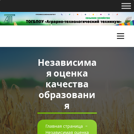
Перейти
к
содержимому
Т
О
Независима
Г
я оценка
Б
качества
П
образовани
О
я
У
«
А
Главная страница
-
Независимая оценка