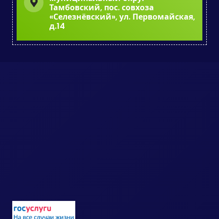
Тамбовский, пос. совхоза
«Селезнёвский», ул. Первомайская,
д.14