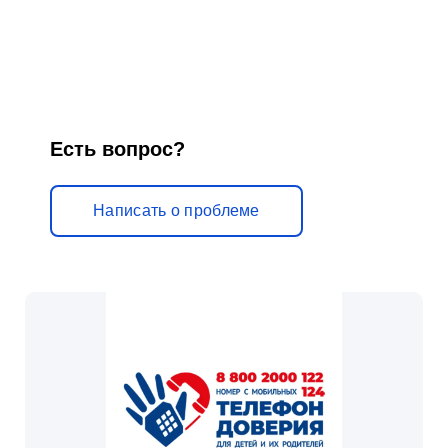
н
и
к
у
Есть вопрос?
м
»
Написать о проблеме