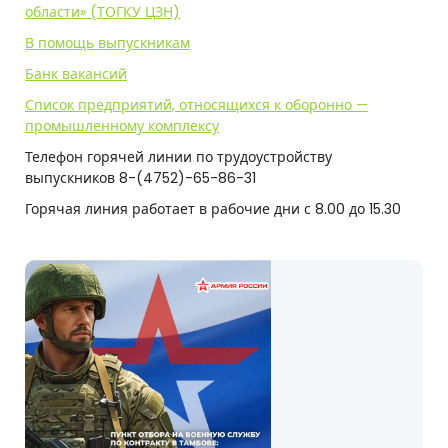
области» (ТОГКУ ЦЗН)
о
В помощь выпускникам
г
Банк вакансий
и
Список предприятий, относящихся к оборонно —
промышленному комплексу
ч
Телефон горячей линии по трудоустройству
е
выпускников 8-(4752)-65-86-31
с
Горячая линия работает в рабочие дни с 8.00 до 15.30
к
и
й
т
е
х