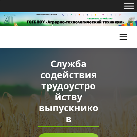
Перейти
к
содержимому
Т
О
Служба
Г
содействия
Б
трудоустро
П
йству
О
выпускнико
У
в
«
А