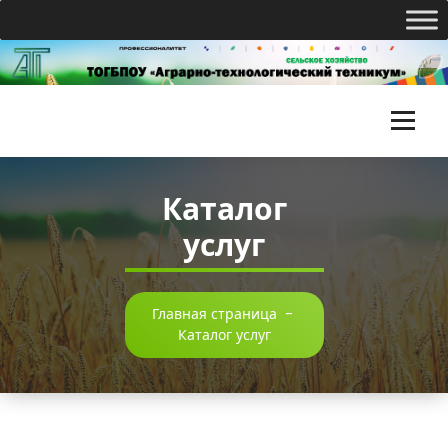
Перейти
к
содержимому
Т
О
Каталог
Г
услуг
Б
П
О
Главная страница
-
Каталог услуг
У
«
А