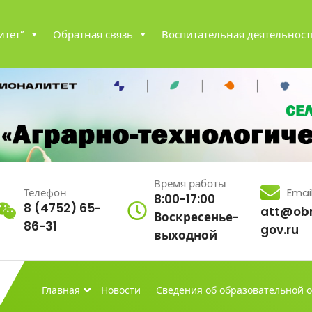
итет”
Обратная связь
Воспитательная деятельност
Время работы
Телефон
Emai
8:00-17:00
8 (4752) 65-
att@obr
Воскресенье-
86-31
gov.ru
выходной
Главная
Новости
Сведения об образовательной 