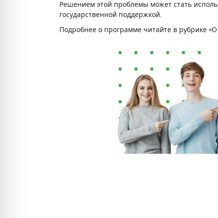
т
Решением этой проблемы может стать исполь
е
государственной поддержкой.
Подробнее о программе читайте в рубрике «О
х
н
о
л
о
г
и
ч
е
с
к