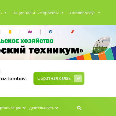
ь
Национальные проекты
Каталог услуг
l
Обратная связь
az.tambov.
организации
Деятельность