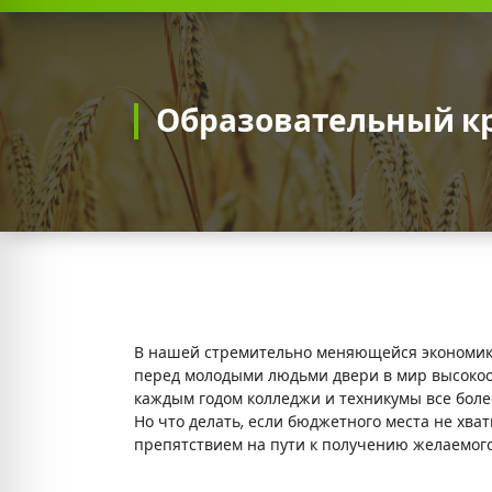
П
О
У
Образовательный к
«
А
г
р
а
р
В нашей стремительно меняющейся экономик
н
перед молодыми людьми двери в мир высокоо
каждым годом колледжи и техникумы все боле
о
Но что делать, если бюджетного места не хва
-
препятствием на пути к получению желаемог