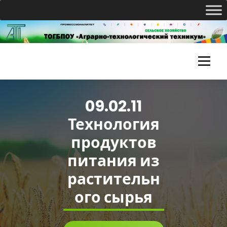
Перейти
к
содержимому
Т
О
09.02.11
Г
Технология
Б
продуктов
П
питания из
О
растительн
У
ого сырья
«
А