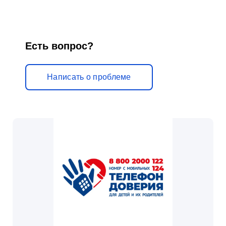
н
и
к
Есть вопрос?
у
м
Написать о проблеме
»