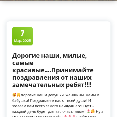
г
р
а
р
7
н
Мар, 2025
о
Дорогие наши, милые,
-
самые
т
красивые….Принимайте
поздравления от наших
е
замечательных ребят!!!
х
н
Дорогие наши девушки, женщины, мамы и
бабушки! Поздравляем вас от всей души! И
о
желаем вам всего самого наилучшего! Пусть
каждый день будет для вас счастливым!
Ну а
л
мы, сделаем для этого всё!!!
Любим Вас,