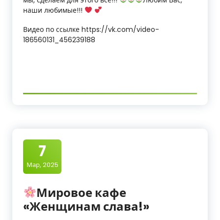
наши любимые!!!
о
г
Видео по ссылке https://vk.com/video-
186560131_456239188
и
ч
е
с
к
и
7
й
Мар, 2025
т
е
Мировое кафе
«Женщинам слава!»
х