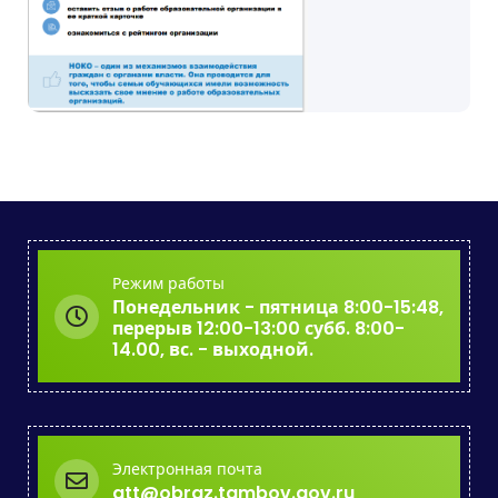
Режим работы
Понедельник - пятница 8:00-15:48,
перерыв 12:00-13:00 субб. 8:00-
14.00, вс. - выходной.
Электронная почта
att@obraz.tambov.gov.ru