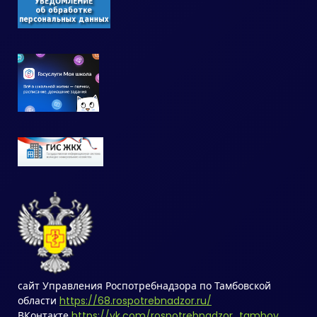
сайт Управления Роспотребнадзора по Тамбовской
области
https://68.rospotrebnadzor.ru/
ВКонтакте
https://vk.com/rospotrebnadzor_tambov