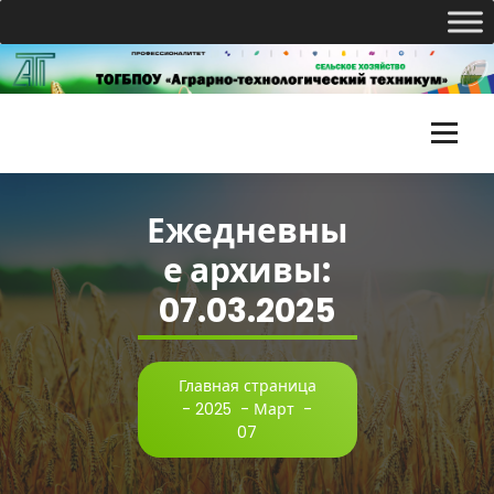
Перейти
к
содержимому
Т
О
Ежедневны
Г
е архивы:
Б
07.03.2025
П
О
У
Главная страница
-
2025
-
Март
-
«
07
А