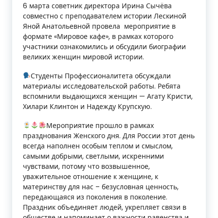
н
6 марта советник директора Ирина Сычёва
совместно с преподавателем истории Лескиной
и
Яной Анатольевной провела мероприятие в
формате «Мировое кафе», в рамках которого
к
участники ознакомились и обсудили биографии
у
великих женщин мировой истории.
м
Студенты Профессионалитета обсуждали
материалы исследовательской работы. Ребята
»
вспомнили выдающихся женщин — Агату Кристи,
Хилари Клинтон и Надежду Крупскую.
Мероприятие прошло в рамках
празднования Женского дня. Для России этот день
всегда наполнен особым теплом и смыслом,
самыми добрыми, светлыми, искренними
чувствами, потому что возвышенное,
уважительное отношение к женщине, к
материнству для нас – безусловная ценность,
передающаяся из поколения в поколение.
Праздник объединяет людей, укрепляет связи в
обществе и напоминает о важности равенства и