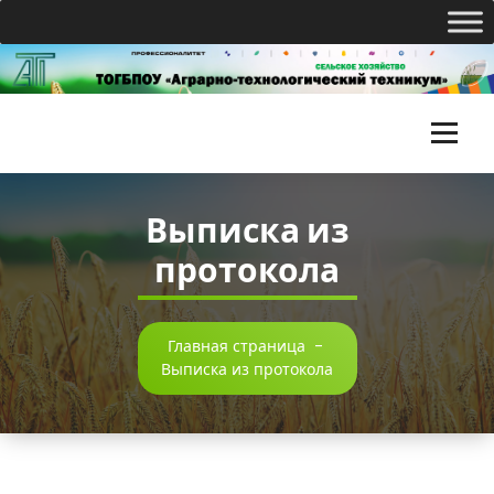
Перейти
к
содержимому
Т
О
Выписка из
Г
протокола
Б
П
О
Главная страница
-
Выписка из протокола
У
«
А