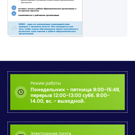
Режим работы
Понедельник - пятница 8:00-15:48,
перерыв 12:00-13:00 субб. 8:00-
14.00, вс. - выходной.
Электронная почта