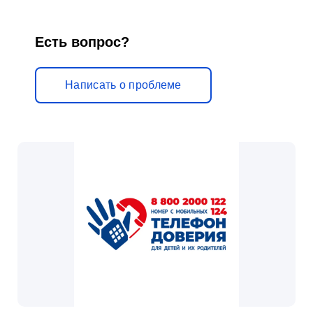
н
и
Есть вопрос?
к
у
Написать о проблеме
м
»