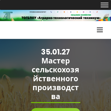
Перейти
к
содержимому
Т
О
35.01.27
Г
Мастер
Б
сельскохозя
П
йственного
О
производст
У
ва
«
А