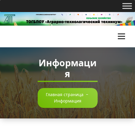
Перейти
к
содержимому
Т
О
Информаци
Г
я
Б
П
О
Главная страница
-
Информация
У
«
А