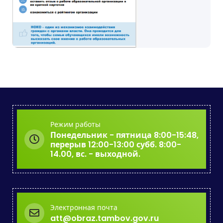
Режим работы
Понедельник - пятница 8:00-15:48,
перерыв 12:00-13:00 субб. 8:00-
14.00, вс. - выходной.
Электронная почта
att@obraz.tambov.gov.ru