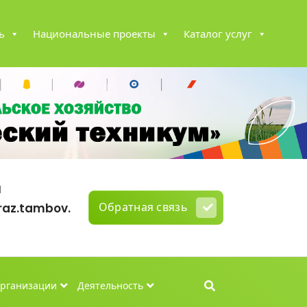
ь
Национальные проекты
Каталог услуг
l
Обратная связь
az.tambov.
организации
Деятельность