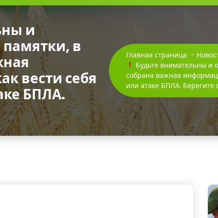
ьны и
 памятки, в
Главная страница
-
Новос
жная
Будьте внимательны и о
ак вести себя
собрана важная информация
или атаке БПЛА. Берегите 
аке БПЛА.