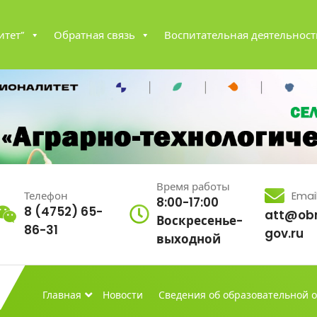
итет”
Обратная связь
Воспитательная деятельност
Время работы
Телефон
Emai
8:00-17:00
8 (4752) 65-
att@obr
Воскресенье-
86-31
gov.ru
выходной
Главная
Новости
Сведения об образовательной 