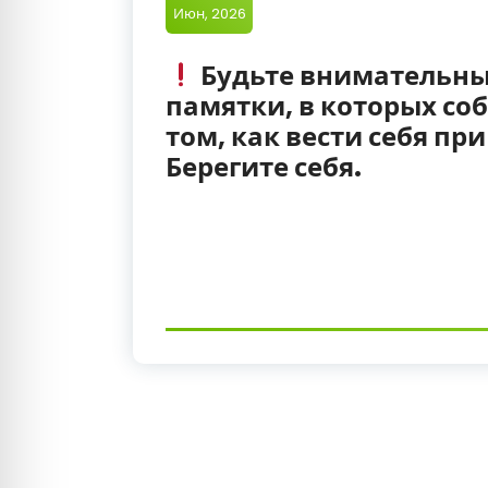
т
Июн, 2026
е
х
Будьте внимательны
памятки, в которых с
н
том, как вести себя пр
о
Берегите себя.
л
о
г
и
ч
е
с
к