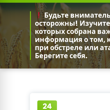
П
О
Будьте внимател
У
осторожны! Изучите
«
которых собрана ва
А
информация о том, к
при обстреле или ат
г
Берегите себя.
р
а
р
н
о
-
24