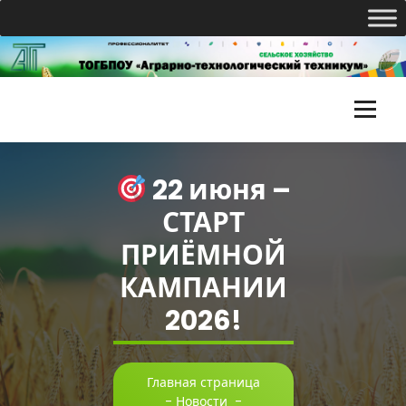
Перейти
к
содержимому
Т
О
22 июня –
Г
СТАРТ
Б
ПРИЁМНОЙ
П
КАМПАНИИ
О
2026!
У
«
А
Главная страница
-
Новости
-