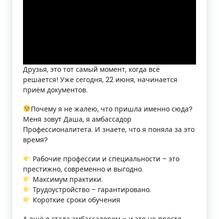
о
г
и
ч
Друзья, это тот самый момент, когда всё
решается! Уже сегодня, 22 июня, начинается
е
приём документов.
с
Почему я не жалею, что пришла именно сюда?
к
Меня зовут Даша, я амбассадор
Профессионалитета. И знаете, что я поняла за это
и
время?
й
Рабочие профессии и специальности – это
престижно, современно и выгодно.
т
Максимум практики.
е
Трудоустройство – гарантировано.
Короткие сроки обучения
х
А ещё я стала амбассадором – и это не просто