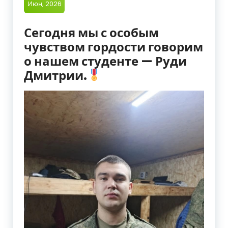
Июн, 2026
о
Сегодня мы с особым
г
чувством гордости говорим
и
о нашем студенте — Руди
ч
Дмитрии.
е
с
к
и
й
т
е
х