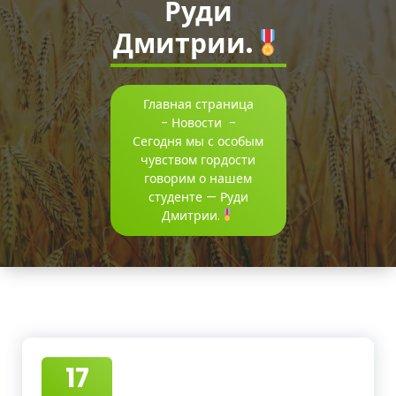
Руди
г
Дмитрии.
р
а
р
Главная страница
-
Новости
-
н
Сегодня мы с особым
чувством гордости
о
говорим о нашем
-
студенте — Руди
Дмитрии.
т
е
х
н
о
17
л