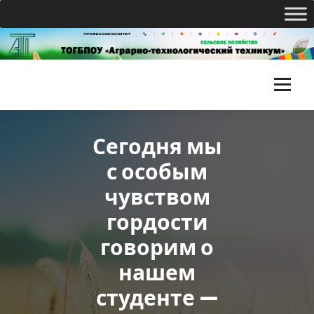
Перейти
к
содержимому
Т
О
Сегодня мы
Г
с особым
Б
чувством
П
гордости
О
говорим о
У
нашем
«
студенте —
А